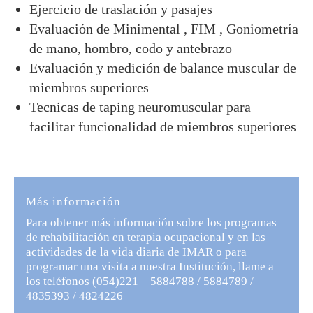
Ejercicio de traslación y pasajes
Evaluación de Minimental , FIM , Goniometría
de mano, hombro, codo y antebrazo
Evaluación y medición de balance muscular de
miembros superiores
Tecnicas de taping neuromuscular para
facilitar funcionalidad de miembros superiores
Más información
Para obtener más información sobre los programas
de rehabilitación en terapia ocupacional y en las
actividades de la vida diaria de IMAR o para
programar una visita a nuestra Institución, llame a
los teléfonos (054)221 – 5884788 / 5884789 /
4835393 / 4824226