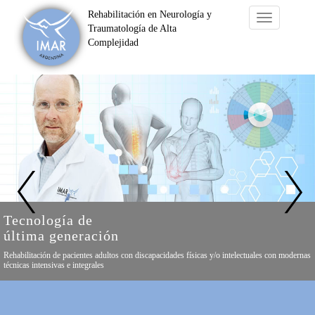
Rehabilitación en Neurología y
Toggle
Traumatología de Alta
navigation
Complejidad
Previous
Nex
Infraestructura
de primer nivel
Dos modernos edificios de 3600 m2 con toda la tecnología y el mayor confort
as