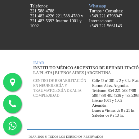
Telefonos:
Whatsapp
221.588.4788
Turnos / Consultas:
221.482.4226 221.588.4789 y
+549.221.6798947
221.483.5393 Interno 1001 y
Internaciones:
1002
+549.221.5661143
IMAR
INSTITUTO MÉDICO ARGENTINO DE REHABILITACI
LA PLATA | BUENOS AIRES | ARGENTINA
CENTRO DE REHABILITACIÓN
Calle 42 nº 381 e/ 2 y 3 La Plata
EN NEUROLOGÍA Y
Buenos Aires. Argentina.
TRAUMATOLOGÍA DE ALTA
Telefonos: 054-221-588.4788
COMPLEJIDAD
588.4789 482.4226 y 483.5393
Interno 1001 y 1002
Atención:
Lunes a Viernes de 8 a 21 hs.
Sábados de 9 a 13 hs.
IMAR 2026 © TODOS LOS DERECHOS RESERVADOS