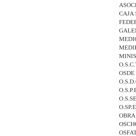
ASOC
CAJA 
FEDE
GALE
MEDIC
MEDIF
MINIS
O.S.C.
OSDE
O.S.D.
O.S.P.
O.S.S
O.SP.E
OBRA
OSCH
OSFAT