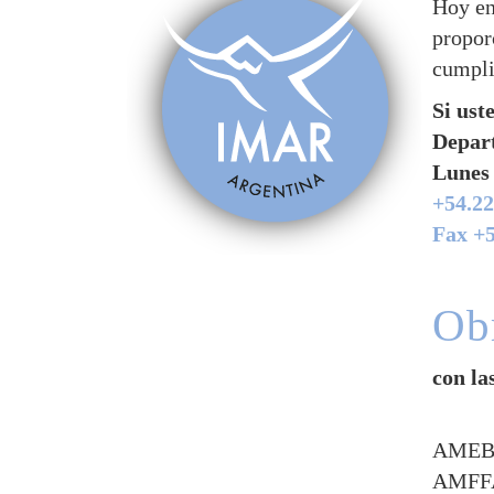
Hoy en
propor
cumpli
Si ust
Depart
Lunes 
+54.22
Fax +
Obr
con la
AMEBP
AMFF