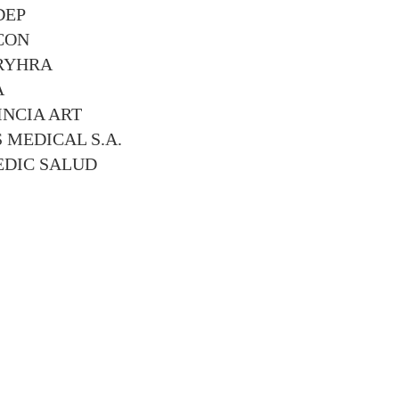
DEP
CON
RYHRA
A
INCIA ART
 MEDICAL S.A.
EDIC SALUD