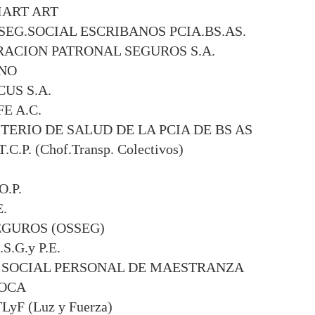
IART ART
SEG.SOCIAL ESCRIBANOS PCIA.BS.AS.
RACION PATRONAL SEGUROS S.A.
NO
US S.A.
E A.C.
TERIO DE SALUD DE LA PCIA DE BS AS
T.C.P. (Chof.Transp. Colectivos)
O.P.
E.
EGUROS (OSSEG)
.S.G.y P.E.
 SOCIAL PERSONAL DE MAESTRANZA
OCA
LyF (Luz y Fuerza)