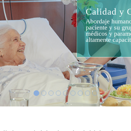
Alta compl
en rehabilitación 
todos nuestros pa