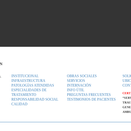
ÓN
,
INSTITUCIONAL
OBRAS SOCIALES
SOLI
INFRAESTRUCTURA
SERVICIOS
UBI
PATOLOGÍAS ATENDIDAS
INTERNACIÓN
CON
ESPECIALIDADES DE
INFO ÚTIL
CERTI
TRATAMIENTO
PREGUNTAS FRECUENTES
“SER
RESPONSABILIDAD SOCIAL
TESTIMONIOS DE PACIENTES
TRAU
CALIDAD
GENE
AMBU